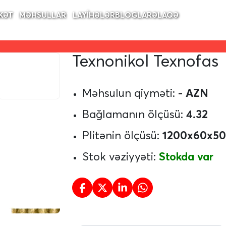
KƏT
MƏHSULLAR
LAYİHƏLƏR
BLOGLAR
ƏLAQƏ
Texnonikol Texnofas
Məhsulun qiyməti:
- AZN
Bağlamanın ölçüsü:
4.32
Plitənin ölçüsü:
1200x60x50
Stok vəziyyəti:
Stokda var