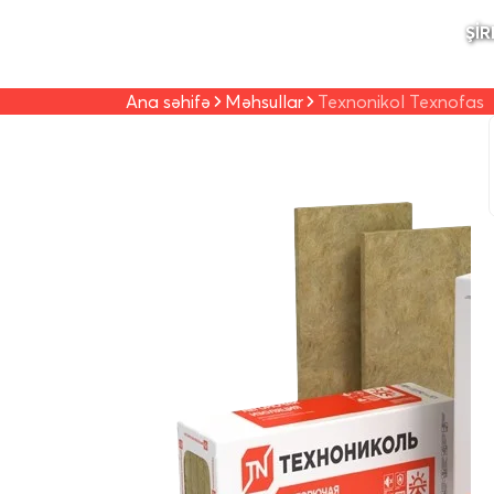
ŞIR
Ana səhifə
Məhsullar
Texnonikol Texnofas