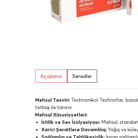
Açıqlama
Sənədlər
Məhsul Təsviri:
Technonikol Technofas bazalt ə
tətbiqi ilə tanınır.
Məhsul Xüsusiyyətləri:
İstilik və Səs İzolyasiyası:
Məhsul, standartl
Xarici Şəraitlərə Davamlılıq:
Yağış və küləy
Sağlamlıq və Təhlükəsizlik:
İnsan sağlamlı