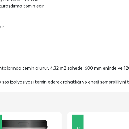
quraşdırma təmin edir.
ur.
ntalarında təmin olunur, 4.32 m2 sahədə, 600 mm enində və 12
 səs izolyasiyası təmin edərək rahatlığı və enerji səmərəliliyini t