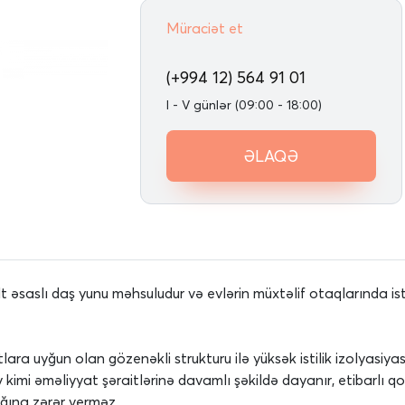
Müraciət et
(+994 12) 564 91 01
I - V günlər (09:00 - 18:00)
ƏLAQƏ
saslı daş yunu məhsuludur və evlərin müxtəlif otaqlarında isti
ara uyğun olan gözenəkli strukturu ilə yüksək istilik izolyasiyas
 kimi əməliyyat şəraitlərinə davamlı şəkildə dayanır, etibarlı q
ğına zərər verməz.