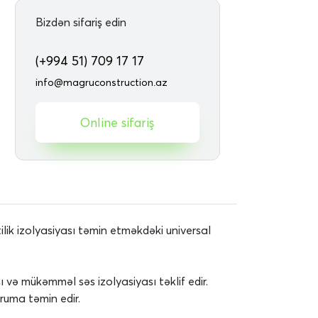
Bizdən sifariş edin
(+994 51) 709 17 17
info@magruconstruction.az
Online sifariş
lik izolyasiyası təmin etməkdəki universal
ı və mükəmməl səs izolyasiyası təklif edir.
oruma təmin edir.