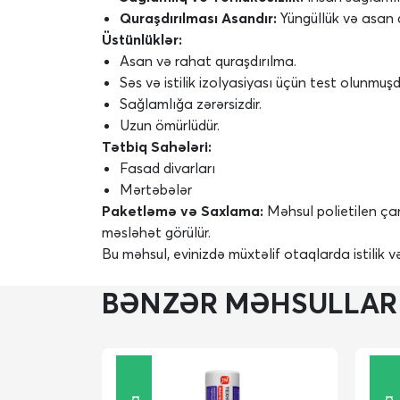
Quraşdırılması Asandır:
Yüngüllük və asan 
Üstünlüklər:
Asan və rahat quraşdırılma.
Səs və istilik izolyasiyası üçün test olunmuşd
Sağlamlığa zərərsizdir.
Uzun ömürlüdür.
Tətbiq Sahələri:
Fasad divarları
Mərtəbələr
Paketləmə və Saxlama:
Məhsul polietilen ça
məsləhət görülür.
Bu məhsul, evinizdə müxtəlif otaqlarda istilik və
BƏNZƏR MƏHSULLAR