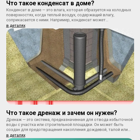
Что такое конденсат в доме?
Конденсат в доме — это влага, которая образуется на холодных
поверхностях, когда теплый воздух, содержащий влагу,
соприкасается с ними. Например, конденсат может
образовываться на окнах, стенах или трубах. Это явление чаще
в деталях
всего наблюдается в зимний период, когда температура внутри
помещения выше, чем снаружи.
Что такое дренаж и зачем он нужен?
Дренаж — это система, предназначенная для отвода избыточной
воды с участка или строительной площадки. Он может быть
создан для предотвращения накопления дождевой, талой или
грунтовой воды, которая может причинить ущерб зданиям и
в деталях
другим конструкциям, или вызвать заболачивание участка.