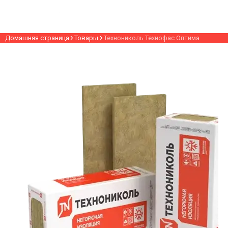
Домашняя страница
Товары
Технониколь Технофас Оптима